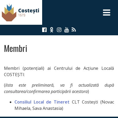
A
P
L
Membri
PRIMĂRIA
PRIMAR
Membri (potențiali) ai Centrului de Acțiune Locală
COSTEȘTI:
VICEPRIMARI
(
lista este preliminară, va fi actualizată după
consultarea/confirmarea participării acestora
)
SECRETAR
Consiliul Local de Tineret
CLT Costești (Novac
Mihaela, Sava Anastasia)
CONSILIUL