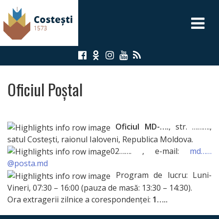
A
P
L
Oficiul Poștal
PRIMĂRIA
PRIMAR
Oficiul MD-….
, str. ……….,
satul Costești, raionul Ialoveni, Republica Moldova.
VICEPRIMARI
02……. , e-mail:
md……
@posta.md
Program de lucru: Luni-
SECRETAR
Vineri, 07:30 – 16:00 (pauza de masă: 13:30 – 14:30).
Ora extragerii zilnice a corespondenţei:
1…..
CONSILIUL