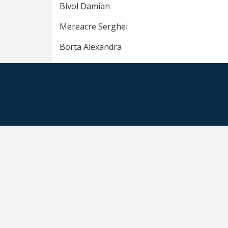
LOCAL
Bivol Damian
LISTA
Mereacre Serghei
CONSILIERILOR
Borta Alexandra
Comisii
de
specialitate
Protecția
drepturilor
copilului
Agricultură,
industrie,