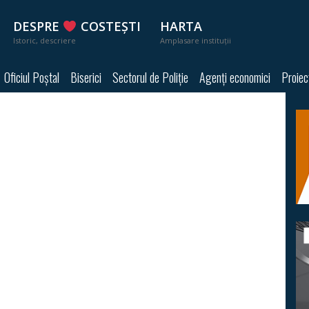
DESPRE
COSTEȘTI
HARTA
Istoric, descriere
Amplasare instituții
Oficiul Poștal
Biserici
Sectorul de Poliție
Agenți economici
Proiec