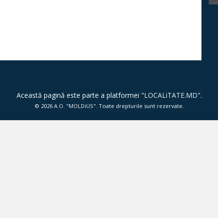
Această pagină este parte a platformei "
LOCALiTATE.MD
".
© 2026
A.O. "MOLDiUS"
. Toate drepturile sunt rezervate.