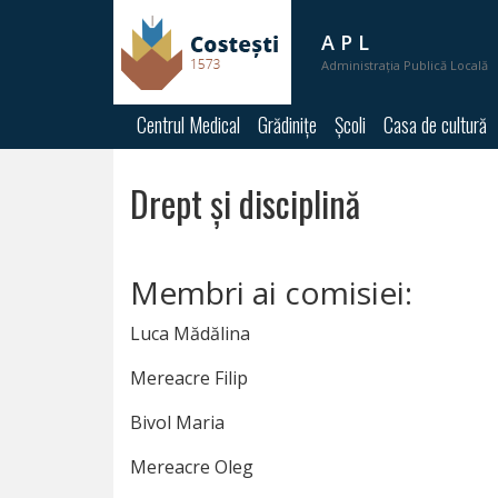
A P L
Administrația Publică Locală
A
Centrul Medical
Grădinițe
Școli
Casa de cultură
P
L
Drept şi disciplină
PRIMĂRIA
Membri ai comisiei:
PRIMAR
Luca Mădălina
VICEPRIMARI
Mereacre Filip
SECRETAR
Bivol Maria
CONSILIUL
Mereacre Oleg