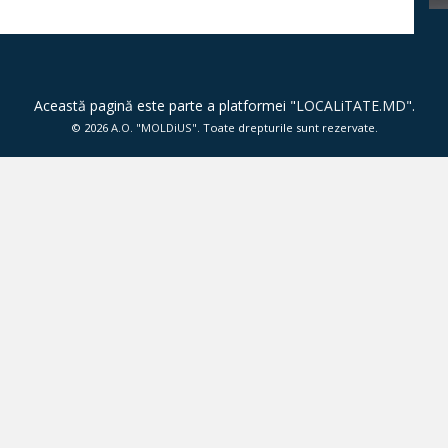
Această pagină este parte a platformei "
LOCALiTATE.MD
".
© 2026
A.O. "MOLDiUS"
. Toate drepturile sunt rezervate.