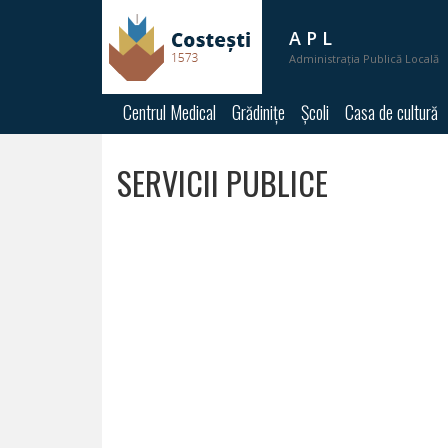
A P L
Administrația Publică Locală
A
Centrul Medical
Grădinițe
Școli
Casa de cultură
P
L
SERVICII PUBLICE
PRIMĂRIA
PRIMAR
VICEPRIMARI
SECRETAR
CONSILIUL