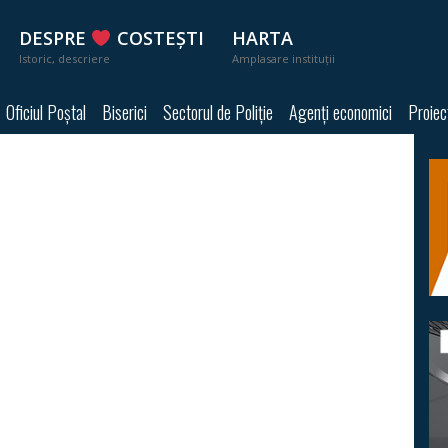
DESPRE
COSTEȘTI
HARTA
Istoric, descriere
Amplasare instituții
Oficiul Poștal
Biserici
Sectorul de Poliție
Agenți economici
Proiec