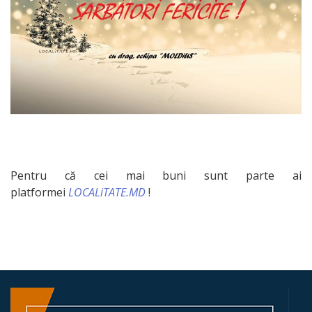
LOCAL
LISTA
CONSILIERILOR
Comisii
de
specialitate
Pentru că cei mai buni sunt parte ai
Protecția
platformei
LOCALiTATE.MD
!
drepturilor
copilului
Agricultură,
industrie,