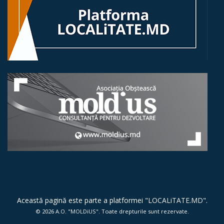
protecţia
mediului
și
amenajarea
teritoriului
Activităţi
economico-
financiare
Drept
şi
Această pagină este parte a platformei "
LOCALiTATE.MD
".
disciplină
© 2026
A.O. "MOLDiUS"
. Toate drepturile sunt rezervate.