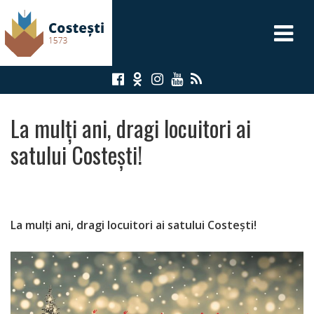
A
P
L
La mulți ani, dragi locuitori ai
PRIMĂRIA
satului Costești!
PRIMAR
VICEPRIMARI
La mulți ani, dragi locuitori ai satului Costești!
SECRETAR
CONSILIUL